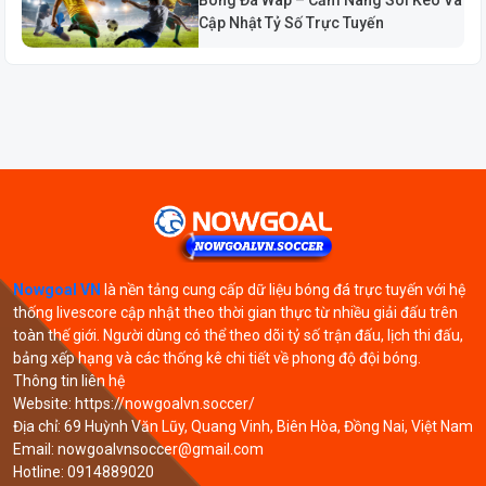
Bóng Đá Wap – Cẩm Nang Soi Kèo Và
Cập Nhật Tỷ Số Trực Tuyến
Nowgoal VN
là nền tảng cung cấp dữ liệu bóng đá trực tuyến với hệ
thống livescore cập nhật theo thời gian thực từ nhiều giải đấu trên
toàn thế giới. Người dùng có thể theo dõi tỷ số trận đấu, lịch thi đấu,
bảng xếp hạng và các thống kê chi tiết về phong độ đội bóng.
Thông tin liên hệ
Website: https://nowgoalvn.soccer/
Địa chỉ: 69 Huỳnh Văn Lũy, Quang Vinh, Biên Hòa, Đồng Nai, Việt Nam
Email:
nowgoalvnsoccer@gmail.com
Hotline: 0914889020