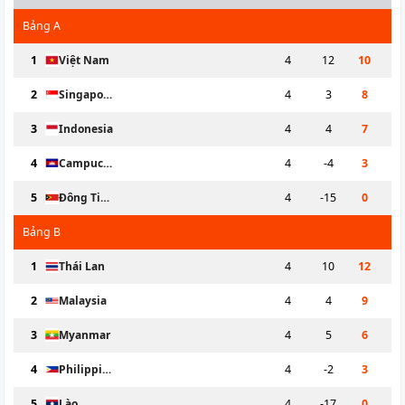
Bảng
A
1
Việt Nam
4
12
10
2
Singapore
4
3
8
3
Indonesia
4
4
7
4
Campuchia
4
-4
3
5
Đông Timor
4
-15
0
Bảng
B
1
Thái Lan
4
10
12
2
Malaysia
4
4
9
3
Myanmar
4
5
6
4
Philippines
4
-2
3
5
Lào
4
-17
0