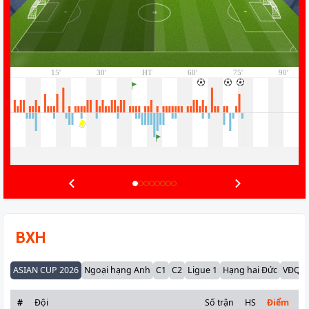
BXH
ASIAN CUP 2026
Ngoại hạng Anh
C1
C2
Ligue 1
Hạng hai Đức
VĐQG 
#
Đội
Số trận
HS
Điểm