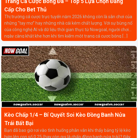
Trang Cá Cược Bóng Đá – Top 5 Lựa Chọn Đẳng
Cấp Cho Bet Thủ
Thị trường cá cược trực tuyến năm 2026 không còn là sân chơi của
những “tay mơ” hay những nhà cái kém chất lượng. Với sự bùng nổ
của công nghệ AI và dữ liệu thời gian thực từ Nowgoal, người chơi
ngày càng khắt khe hơn khi tìm kiếm một trang cá cược bóng […]
Kèo Chấp 1/4 – Bí Quyết Soi Kèo Đồng Banh Nửa
Trái Bất Bại
Bạn đã bao giờ rơi vào tình huống phân vân khi thấy bảng tỷ lệ kèo
hiện lên con số 0.25 (hay còn gọi là chấp đồng banh nửa trái)? Đây