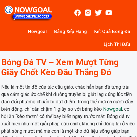
Nowgoal
Bảng Xếp Hạng
Kết Quả Bóng Đá
Lịch Thi Đấu
Bóng Đá TV – Xem Mượt Từng
Giây Chốt Kèo Đâu Thắng Đó
Nếu là một tín đồ của túc cầu giáo, chắc hẳn bạn đã từng trải
qua cảm giác ức chế khi đường truyền bị giật lag đúng lúc tiền
đạo đối phương chuẩn bị dứt điểm. Trong thế giới cá cược đầy
biến động, chỉ cần chậm 1 giây so với bảng kèo
Nowgoal
, cơ
hội ăn “kèo thơm” có thể bay biến ngay trước mắt.
Bóng đá tv
xuất hiện như một giải pháp cứu cánh, không chỉ dừng lại ở việc
phát sóng mượt mà mà còn là một kho dữ liệu sống giúp bạn