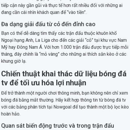
tiếp cận này gần gũi và thực tế hơn rất nhiều đối với những ai
đang cần cái nhìn khách quan để “vào tiền”.
Đa dạng giải đấu từ cỏ đến đỉnh cao
Bạn có thể dễ dàng tìm thấy các trận đấu thuộc khuôn khổ
Ngoại hạng Anh, La Liga cho đến các giải “cỏ” tại khu vực Nam
Mỹ hay Đông Nam Á. Với hơn 1.000 trận đấu được trực tiếp mỗi
tháng, đây chính là “mỏ vàng” cho những ai thích săn kèo ở các
khung giờ lạ.
Chiến thuật khai thác dữ liệu bóng đá
tv để tối ưu hóa lợi nhuận
Để trở thành một người chơi thông minh, bạn không nên chỉ xem
bóng đá bằng mắt thường. Hãy kết hợp thông tin từ
bóng đá tv
với các bảng phân tích tại Nowgoal để tạo thành một bộ lọc kèo
hoàn hảo.
Quan sát biến động trước và trong trận đấu