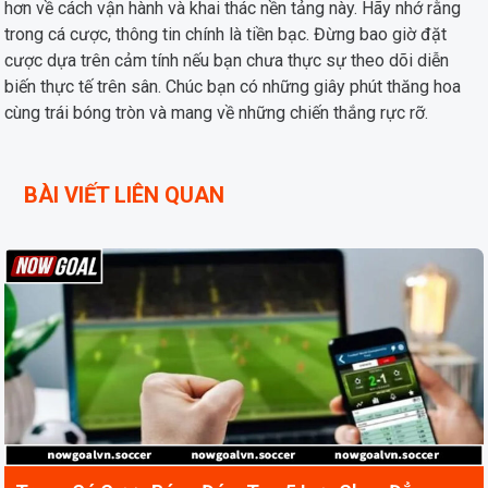
hơn về cách vận hành và khai thác nền tảng này. Hãy nhớ rằng
trong cá cược, thông tin chính là tiền bạc. Đừng bao giờ đặt
cược dựa trên cảm tính nếu bạn chưa thực sự theo dõi diễn
biến thực tế trên sân. Chúc bạn có những giây phút thăng hoa
cùng trái bóng tròn và mang về những chiến thắng rực rỡ.
BÀI VIẾT LIÊN QUAN