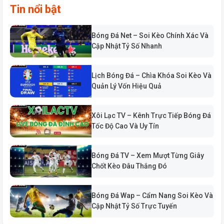
Tin nổi bật
Bóng Đá Net – Soi Kèo Chính Xác Và
Cập Nhật Tỷ Số Nhanh
Lịch Bóng Đá – Chìa Khóa Soi Kèo Và
Quản Lý Vốn Hiệu Quả
Xôi Lạc TV – Kênh Trực Tiếp Bóng Đá
Tốc Độ Cao Và Uy Tín
Bóng Đá TV – Xem Mượt Từng Giây
Chốt Kèo Đâu Thắng Đó
Bóng Đá Wap – Cẩm Nang Soi Kèo Và
Cập Nhật Tỷ Số Trực Tuyến