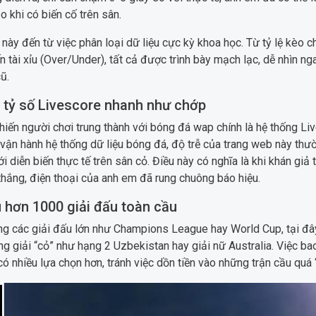
 khi có biến cố trên sân.
này đến từ việc phân loại dữ liệu cực kỳ khoa học. Từ tỷ lệ kèo c
 tài xỉu (Over/Under), tất cả được trình bày mạch lạc, dễ nhìn ng
ũ.
 tỷ số Livescore nhanh như chớp
hiến người chơi trung thành với
bóng đá wap
chính là hệ thống Li
 vận hành hệ thống dữ liệu bóng đá, độ trễ của trang web này thư
ới diễn biến thực tế trên sân cỏ. Điều này có nghĩa là khi khán giả
hắng, điện thoại của anh em đã rung chuông báo hiệu.
u hơn 1000 giải đấu toàn cầu
 hai Đức
VĐQG Bồ Đào Nha
MLS Mỹ
VĐQG Nhật Bản
K-Leag
ng các giải đấu lớn như Champions League hay World Cup, tại đây
ng giải “cỏ” như hạng 2 Uzbekistan hay giải nữ Australia. Việc ba
ó nhiều lựa chọn hơn, tránh việc dồn tiền vào những trận cầu quá 