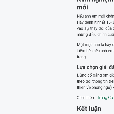
mới
Nếu anh em mới chân 
Hãy dành ít nhất 15-
vào sự thay đổi của 
những điều chỉnh cuố
Một mẹo nhỏ là hãy c
kiếm tiền nếu anh em 
trang.
Lựa chọn giải đ
Đừng cố gắng ôm đồm 
theo dõi thông tin tr
thiên về phòng ngự) k
Xem thêm:
Trang Cá
Kết luận