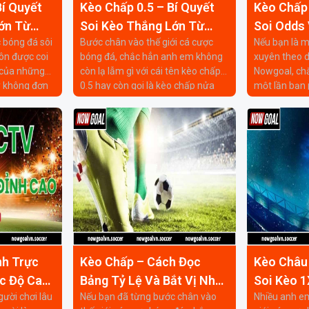
Bí Quyết
Kèo Chấp 0.5 – Bí Quyết
Kèo Chấp 
ớn Từ
Soi Kèo Thắng Lớn Từ
Soi Odds 
c bóng đá sôi
Bước chân vào thế giới cá cược
Nếu bạn là m
Chuyên Gia
Vào Tiền
ôn được coi
bóng đá, chắc hẳn anh em không
xuyên theo d
h của những
còn lạ lẫm gì với cái tên kèo chấp
Nowgoal, ch
ây không đơn
0.5 hay còn gọi là kèo chấp nửa
một lần bạn 
ên bảng tỷ lệ
trái. Đây là “điểm chạm” cực kỳ
con số 0.75 
ng tâm lý
nhạy cảm trong bảng kèo nhà cái,
nửa một, 3/4)
à người chơi.
nơi mà ranh giới giữa thắng và
kỳ nhạy cảm,
thua chỉ cách […]
trong những
chênh […]
nh Trực
Kèo Chấp – Cách Đọc
Kèo Châu 
c Độ Cao
Bảng Tỷ Lệ Và Bắt Vị Nhà
Soi Kèo 1
gười chơi lâu
Nếu bạn đã từng bước chân vào
Nhiều anh e
Cái Chính Xác
Chuyên G