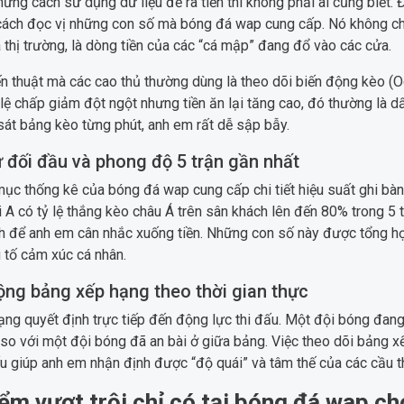
nhưng cách sử dụng dữ liệu để ra tiền thì không phải ai cũng biết.
 cách đọc vị những con số mà
bóng đá wap
cung cấp. Nó không ch
a thị trường, là dòng tiền của các “cá mập” đang đổ vào các cửa.
n thuật mà các cao thủ thường dùng là theo dõi biến động kèo (O
 lệ chấp giảm đột ngột nhưng tiền ăn lại tăng cao, đó thường là d
át bảng kèo từng phút, anh em rất dễ sập bẫy.
ử đối đầu và phong độ 5 trận gần nhất
 mục thống kê của
bóng đá wap
cung cấp chi tiết hiệu suất ghi bà
ội A có tỷ lệ thắng kèo châu Á trên sân khách lên đến 80% trong 5 
h để anh em cân nhắc xuống tiền. Những con số này được tổng hợp
u tố cảm xúc cá nhân.
ộng bảng xếp hạng theo thời gian thực
hạng quyết định trực tiếp đến động lực thi đấu. Một đội bóng đan
 so với một đội bóng đã an bài ở giữa bảng. Việc theo dõi bảng 
u giúp anh em nhận định được “độ quái” và tâm thế của các cầu th
ểm vượt trội chỉ có tại bóng đá wap c