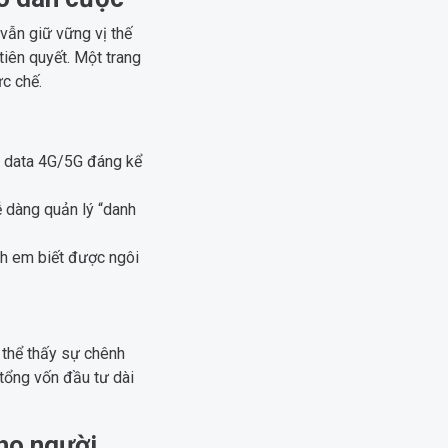
vẫn giữ vững vị thế
tiên quyết. Một trang
c chế.
ệm data 4G/5G đáng kể
 dàng quản lý “danh
nh em biết được ngôi
ó thể thấy sự chênh
 tổng vốn đầu tư dài
ho người