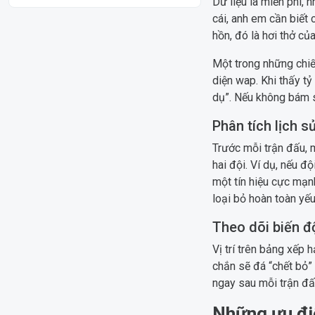
Dữ liệu là miễn phí, 
cái, anh em cần biết
hồn, đó là hơi thở củ
Một trong những chiế
diện wap. Khi thấy tỷ
dụ”. Nếu không bám s
Phân tích lịch s
Trước mỗi trận đấu,
hai đội. Ví dụ, nếu đ
một tín hiệu cực mạn
loại bỏ hoàn toàn yế
Theo dõi biến đ
Vị trí trên bảng xếp 
chắn sẽ đá “chết bỏ”
ngay sau mỗi trận đấ
Những ưu đi