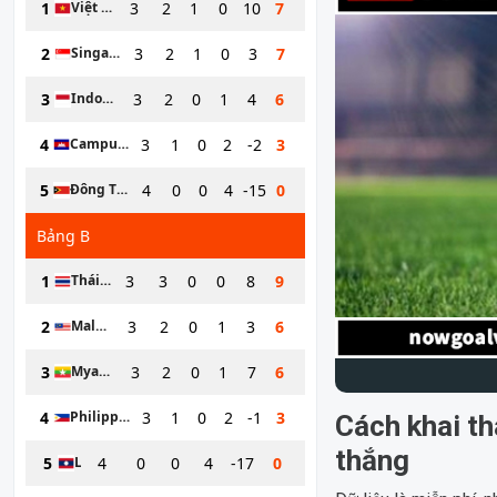
1
3
2
1
0
10
7
Việt Nam
2
3
2
1
0
3
7
Singapore
3
3
2
0
1
4
6
Indonesia
4
3
1
0
2
-2
3
Campuchia
5
4
0
0
4
-15
0
Đông Timor
Bảng
B
1
3
3
0
0
8
9
Thái Lan
2
3
2
0
1
3
6
Malaysia
3
3
2
0
1
7
6
Myanmar
4
3
1
0
2
-1
3
Philippines
Cách khai th
thắng
5
4
0
0
4
-17
0
Lào