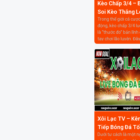
Kèo Chấp 3/4 – 
Soi Kèo Thắng L
Trong thế giới cá cượ
Chuyên Gia
động, kèo chấp 3/4 lu
là “thước đo” bản lĩn
tay chơi lão luyện. Đ
thuần là một con số tr
mà là một chiến trườ
thực sự giữa nhà cái v
Nếu bạn […]
Xôi Lạc TV – Kê
Tiếp Bóng Đá Tố
Dưới tư cách là một n
Và Uy Tín