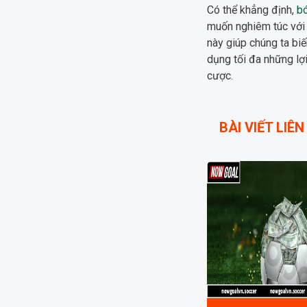
Có thể khẳng định,
b
muốn nghiêm túc với 
này giúp chúng ta bi
dụng tối đa những lợi
cược.
BÀI VIẾT LIÊ