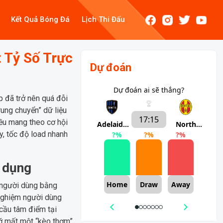
Kết Quả Bóng Đá
Lịch Thi Đấu
 Tỷ Số Trực
Dự đoán
Dự đoán ai sẽ thắng?
p
đã trở nên quá đỗi
-
0
0
-
0
rung chuyển” dữ liệu
Arsenal
FK Yeli
China U17
Bayer
17:15
đều mang theo cơ hội
U17
Semey
Leverkusen(U17)
Adelaide
North
W
y, tốc độ load nhanh
Comets
?
%
?
%
Eastern
?
%
S
Reserve
MetroStars
R
Reserve
c dụng
Home
Draw
Away
người dùng bằng
 nghiệm người dùng
n cầu tâm điểm tại
lỡ mất một “kèo thơm”