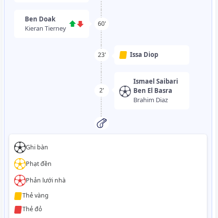
Ben Doak
60'
Kieran Tierney
Issa Diop
23'
Ismael Saibari
Ben El Basra
2'
Brahim Diaz
Ghi bàn
Phạt đền
Phản lưới nhà
Thẻ vàng
Thẻ đỏ