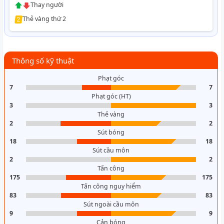
Thay người
Thẻ vàng thứ 2
Thông số kỹ thuật
Phạt góc
7
7
Phạt góc (HT)
3
3
Thẻ vàng
2
2
Sút bóng
18
18
Sút cầu môn
2
2
Tấn công
175
175
Tấn công nguy hiểm
83
83
Sút ngoài cầu môn
9
9
Cản bóng