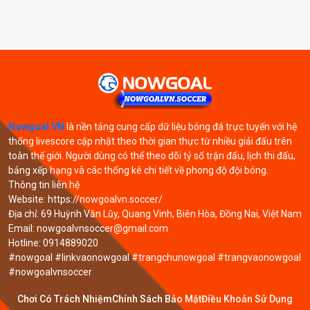
Nowgoal VN
là nền tảng cung cấp dữ liệu bóng đá trực tuyến với hệ
thống livescore cập nhật theo thời gian thực từ nhiều giải đấu trên
toàn thế giới. Người dùng có thể theo dõi tỷ số trận đấu, lịch thi đấu,
bảng xếp hạng và các thống kê chi tiết về phong độ đội bóng.
Thông tin liên hệ
Website: https://nowgoalvn.soccer/
Địa chỉ: 69 Huỳnh Văn Lũy, Quang Vinh, Biên Hòa, Đồng Nai, Việt Nam
Email:
nowgoalvnsoccer@gmail.com
Hotline: 0914889020
#nowgoal #linkvaonowgoal #trangchunowgoal #trangvaonowgoal
#nowgoalvnsoccer
Chơi Có Trách Nhiệm
Chính Sách Bảo Mật
Điều Khoản Sử Dụng