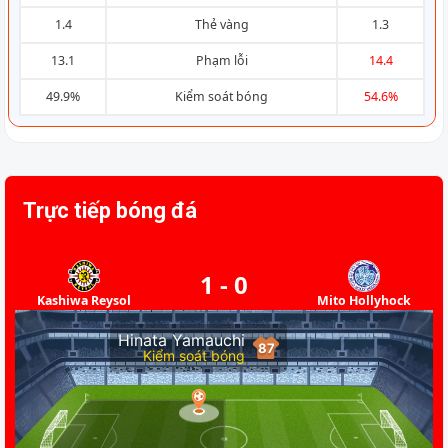
1.4
Thẻ vàng
1.3
13.1
Phạm lỗi
14.4
49.9%
Kiểm soát bóng
54.6%
Trực tiếp bóng đá
1
-
0
Kashiwa Reysol
Mito Hollyhock