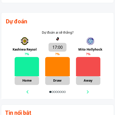
Dự đoán
Dự đoán ai sẽ thắng?
17:00
Kashiwa Reysol
Mito Hollyhock
?
%
?
%
?
%
Home
Draw
Away
Tin nổi bật