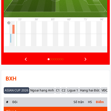
BXH
ASIAN CUP 2026
Ngoại hạng Anh
C1
C2
Ligue 1
Hạng hai Đức
VĐQG 
#
Đội
Số trận
HS
Điểm