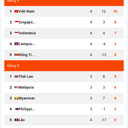
Bảng
A
1
Việt Nam
4
12
10
2
Singapore
4
3
8
3
Indonesia
4
4
7
4
Campuchia
4
-4
3
5
Đông Timor
4
-15
0
Bảng
B
1
Thái Lan
3
8
9
2
Malaysia
3
3
6
3
Myanmar
3
7
6
4
Philippines
3
-1
3
5
Lào
4
-17
0