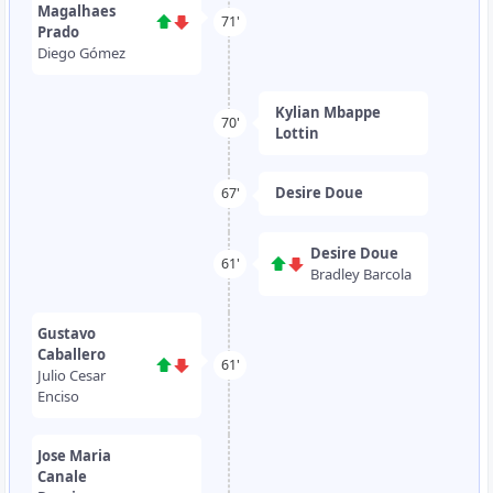
Magalhaes
71'
Prado
Diego Gómez
Kylian Mbappe
70'
Lottin
Desire Doue
67'
Desire Doue
61'
Bradley Barcola
Gustavo
Caballero
61'
Julio Cesar
Enciso
Jose Maria
Canale