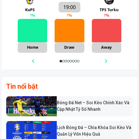
19:00
KuPS
TPS Turku
?
%
?
%
?
%
Home
Draw
Away
Tin nổi bật
Bóng Đá Net – Soi Kèo Chính Xác Và
Cập Nhật Tỷ Số Nhanh
Lịch Bóng Đá – Chìa Khóa Soi Kèo Và
Quản Lý Vốn Hiệu Quả