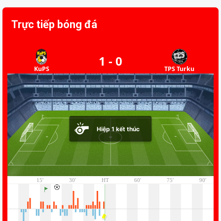
Trực tiếp bóng đá
1
-
0
KuPS
TPS Turku
G