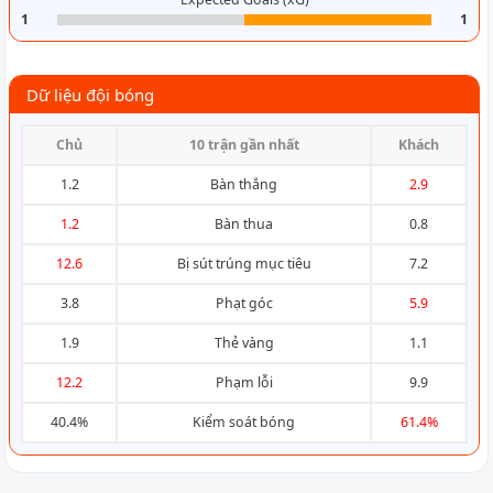
1
1
Dữ liệu đội bóng
Chủ
10 trận gần nhất
Khách
1.2
Bàn thắng
2.9
1.2
Bàn thua
0.8
12.6
Bị sút trúng mục tiêu
7.2
3.8
Phạt góc
5.9
1.9
Thẻ vàng
1.1
12.2
Phạm lỗi
9.9
40.4%
Kiểm soát bóng
61.4%