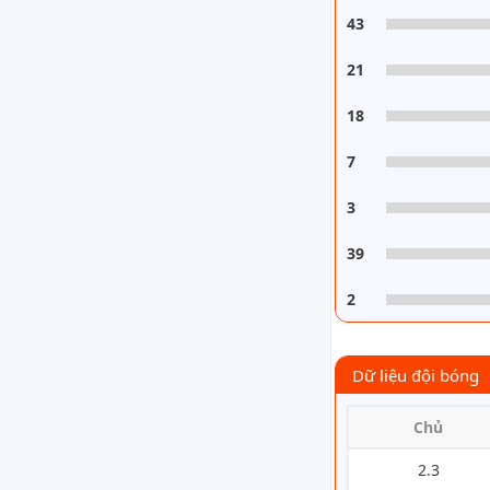
43
21
18
7
3
39
2
Dữ liệu đội bóng
Chủ
2.3