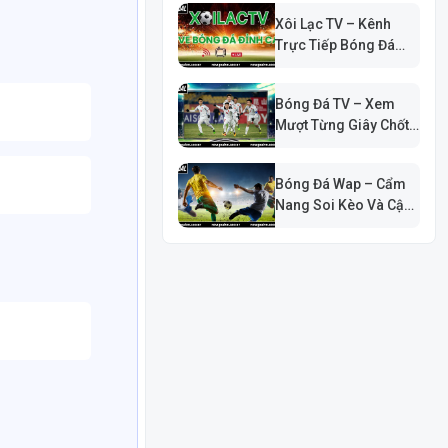
Xôi Lạc TV – Kênh
Trực Tiếp Bóng Đá
ue Hàn Quốc
Tốc Độ Cao Và Uy Tín
Bóng Đá TV – Xem
Mượt Từng Giây Chốt
Kèo Đâu Thắng Đó
Bóng Đá Wap – Cẩm
Nang Soi Kèo Và Cập
Nhật Tỷ Số Trực Tuyến