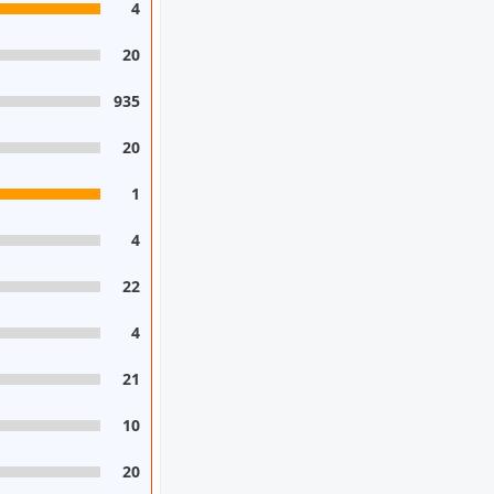
4
20
935
20
1
4
22
4
21
10
20