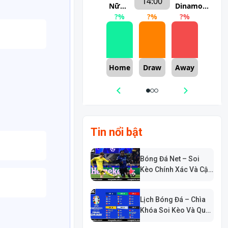
14:00
Ch
Nữ
Dinamo-
Breidablik
?
%
?
%
BGUFK
?
%
Minsk (W)
Home
Draw
Away
Tin nổi bật
Bóng Đá Net – Soi
Kèo Chính Xác Và Cập
Nhật Tỷ Số Nhanh
Lịch Bóng Đá – Chìa
Khóa Soi Kèo Và Quản
Lý Vốn Hiệu Quả