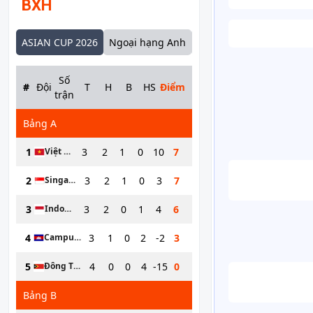
BXH
ASIAN CUP 2026
Ngoại hạng Anh
C1
C2
Ligue 1
Hạng
Số
#
Đội
T
H
B
HS
Điểm
trận
Bảng
A
1
3
2
1
0
10
7
Việt Nam
2
3
2
1
0
3
7
Singapore
3
3
2
0
1
4
6
Indonesia
4
3
1
0
2
-2
3
Campuchia
5
4
0
0
4
-15
0
Đông Timor
Bảng
B