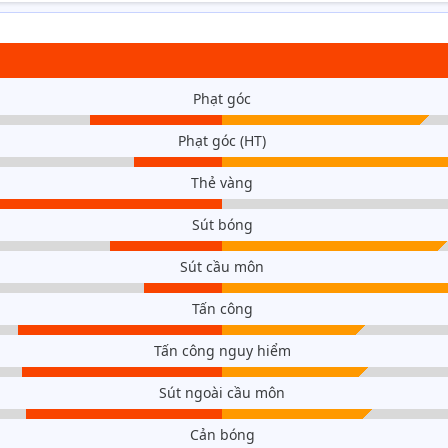
Phạt góc
Phạt góc (HT)
Thẻ vàng
Sút bóng
Sút cầu môn
Tấn công
Tấn công nguy hiểm
Sút ngoài cầu môn
Cản bóng