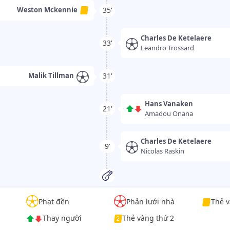
Weston Mckennie
35'
Charles De Ketelaere
33'
Leandro Trossard
Malik Tillman
31'
Hans Vanaken
21'
Amadou Onana
Charles De Ketelaere
9'
Nicolas Raskin
Phạt đền
Phản lưới nhà
Thẻ 
Thay người
Thẻ vàng thứ 2