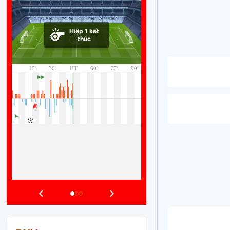
August
Breidablik
BGUFK
Minsk (W)