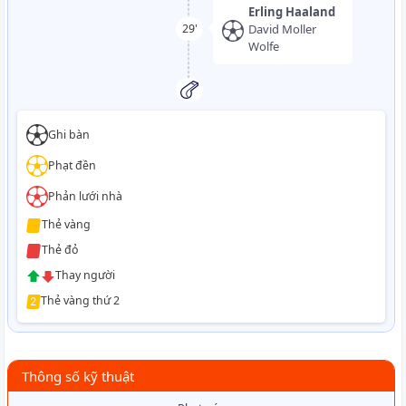
Erling Haaland
David Moller
29'
Wolfe
Ghi bàn
Phạt đền
Phản lưới nhà
Thẻ vàng
Thẻ đỏ
Thay người
Thẻ vàng thứ 2
Thông số kỹ thuật