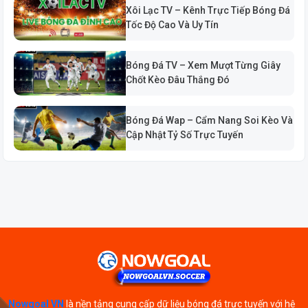
Xôi Lạc TV – Kênh Trực Tiếp Bóng Đá
Tốc Độ Cao Và Uy Tín
Bóng Đá TV – Xem Mượt Từng Giây
Chốt Kèo Đâu Thắng Đó
Bóng Đá Wap – Cẩm Nang Soi Kèo Và
Cập Nhật Tỷ Số Trực Tuyến
Nowgoal VN
là nền tảng cung cấp dữ liệu bóng đá trực tuyến với hệ