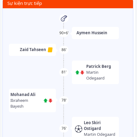
Sự kiện trực tiếp
Aymen Hussein
90+6'
Zaid Tahseen
86'
Patrick Berg
Martin
81'
Odegaard
Mohanad Ali
Ibraheem
78'
Bayesh
Leo Skiri
Ostigard
76'
Martin Odegaard