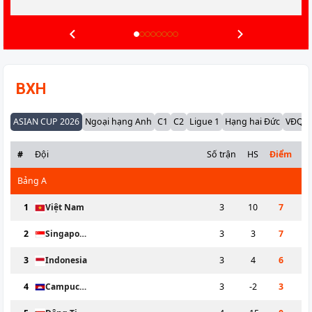
BXH
ASIAN CUP 2026
Ngoại hạng Anh
C1
C2
Ligue 1
Hạng hai Đức
VĐQG 
#
Đội
Số trận
HS
Điểm
Bảng
A
1
Việt Nam
3
10
7
2
Singapore
3
3
7
3
Indonesia
3
4
6
4
Campuchia
3
-2
3