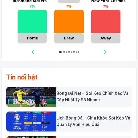
Richmond Kickers
New York Cosmos
?
%
?
%
?
%
Home
Draw
Away
Tin nổi bật
Bóng Đá Net – Soi Kèo Chính Xác Và
Cập Nhật Tỷ Số Nhanh
Lịch Bóng Đá – Chìa Khóa Soi Kèo Và
Quản Lý Vốn Hiệu Quả