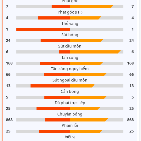
Phạt góc
7
7
Phạt góc (HT)
4
4
Thẻ vàng
1
1
Sút bóng
24
24
Sút cầu môn
6
6
Tấn công
168
168
Tấn công nguy hiểm
66
66
Sút ngoài cầu môn
13
13
Cản bóng
5
5
Đá phạt trực tiếp
25
25
Chuyền bóng
868
868
Phạm lỗi
25
25
Việt vị