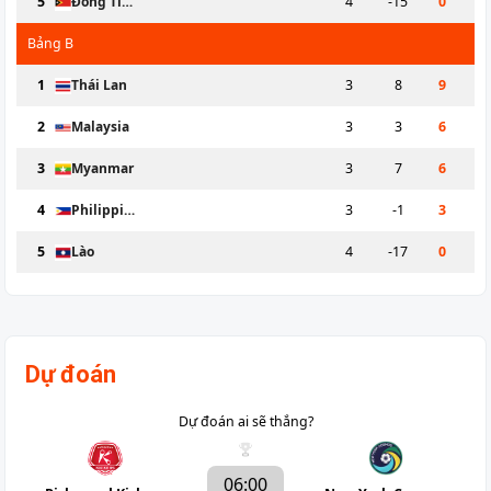
5
Đông Timor
4
-15
0
Bảng
B
1
Thái Lan
3
8
9
2
Malaysia
3
3
6
3
Myanmar
3
7
6
4
Philippines
3
-1
3
5
Lào
4
-17
0
Dự đoán
Dự đoán ai sẽ thắng?
06:00