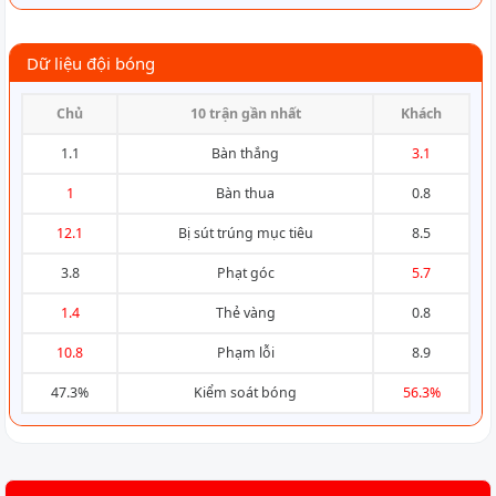
Dữ liệu đội bóng
Chủ
10 trận gần nhất
Khách
1.1
Bàn thắng
3.1
1
Bàn thua
0.8
12.1
Bị sút trúng mục tiêu
8.5
3.8
Phạt góc
5.7
1.4
Thẻ vàng
0.8
10.8
Phạm lỗi
8.9
47.3%
Kiểm soát bóng
56.3%