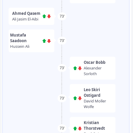
Ahmed Qasem
73'
Ali Jasim El-Aibi
Mustafa
Saadoon
73'
Hussein Ali
Oscar Bobb
Alexander
73'
Sorloth
Leo Skiri
Ostigard
73'
David Moller
Wolfe
Kristian
Thorstvedt
73'