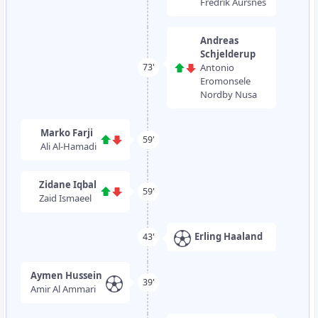
Fredrik Aursnes
Andreas
Schjelderup
Antonio
73'
Eromonsele
Nordby Nusa
Marko Farji
59'
Ali Al-Hamadi
Zidane Iqbal
59'
Zaid Ismaeel
Erling Haaland
43'
Aymen Hussein
39'
Amir Al Ammari