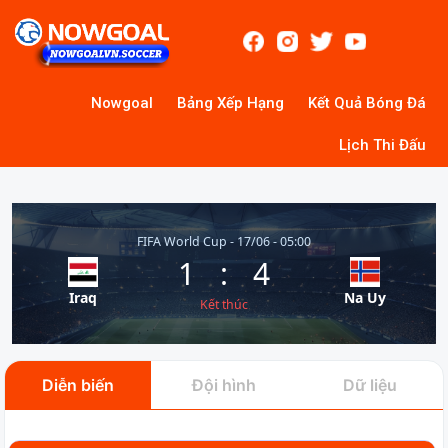
Nowgoal
Bảng Xếp Hạng
Kết Quả Bóng Đá
Lịch Thi Đấu
FIFA World Cup - 17/06 - 05:00
1
:
4
Iraq
Na Uy
Kết thúc
Diễn biến
Đội hình
Dữ liệu